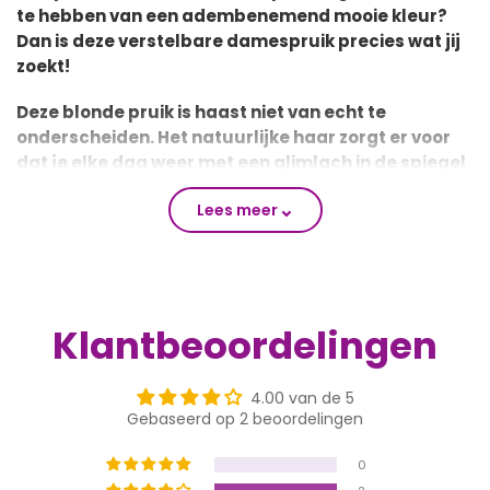
te hebben van een adembenemend mooie kleur?
Dan is deze verstelbare damespruik precies wat jij
zoekt!
Deze blonde pruik is haast niet van echt te
onderscheiden. Het natuurlijke haar zorgt er voor
dat je elke dag weer met een glimlach in de spiegel
kijkt.
⌄
Lees meer
Bovendien is deze pruik voorzien van innovatieve
schuifjes, waardoor je deze heel makkelijk aanpast aan
de grootte van je hoofd. Dit zorgt voor het ultieme
gemak. Zo mooi was het resultaat van een pruik
Klantbeoordelingen
opzetten nog nooit eerder!
Dit haar kun je stijlen, föhnen en krullen.
LET OP
:
Verven is
4.00 van de 5
niet mogelijk!
Gebaseerd op 2 beoordelingen
De voordelen van deze verstelbare pruik:
0