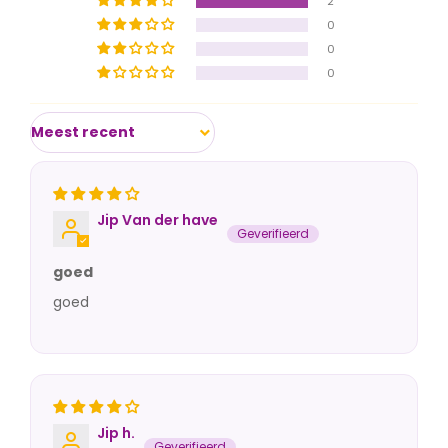
2
Ruimte voor creativiteit
:
Aangezien het haar 70 cm
0
lang is, kun je er alle kanten mee op. Laat je creativiteit
0
de vrije loop en stap iedere dag weer met een andere
0
look de deur uit. Hoe draag jij je haar het liefst?
Zeer natuurlijke uitstraling
:
Ondanks dat het
Sort by
synthetisch haar is, ziet het er zeer natuurlijk uit. Deze
uitstraling is van zo’n hoog niveau dat het amper van
echt haar te onderscheiden is. Is dat niet precies waar
Jip Van der have
je naar op zoek bent?
Hoge kwaliteit haar:
Dit haar is bestand tegen zware
goed
omstandigheden. Zo kan het zelfs temperaturen tot
goed
wel 150 graden Celsius aan.
Inclusief luchtig haarnetje:
Het bijgeleverde
innovatieve haarnetje is open geweven, wat zorgt voor
optimaal draagcomfort van de pruik. Het is namelijk
zeer luchtig, wat voorkomt dat het te warm wordt op je
Jip h.