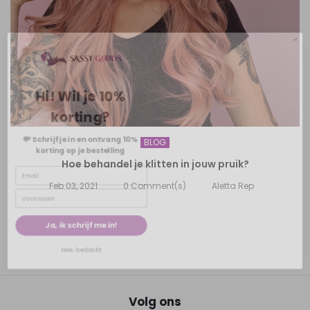
Hi! Wil je 10%
korting?
💸 Schrijf je in en ontvang 10%
korting op je bestelling
BLOG
Hoe behandel je klitten in jouw pruik?
Feb 03, 2021
0
Comment(s)
Aletta Rep
Ja, ik schrijf me in!
Nee, bedankt
Volg ons